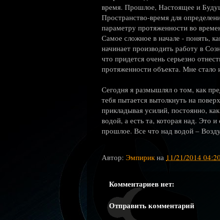
время. Прошлое, Настоящее и Будущ
Пространство-время для определени
параметру протяженности во време
Самое сложное в начале - понять, к
начинает производить работу в Соз
что придется очень серьезно отнест
протяженности объекта. Мне стало и
Сегодня я размышлял о том, как пре
тебя пытается вытолкнуть на повер
прикладывая усилий, постоянно, как
водой, а есть та, которая над. Это 
прошлое. Все что над водой – Возд
Автор:
Эмпирик
на
11/21/2014 04:2
Комментариев нет:
Отправить комментарий