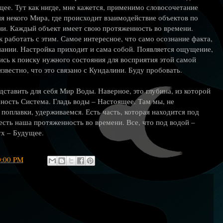
ее. Тут как нигде, мне кажется, применимо словосочетание
я некого Мира, где происходит взаимодействие объектов по
ни. Каждый объект имеет свою протяженность во времени.
ак работать с этим. Самое интересное, что само осознание факта,
нании. Настройка приходит и сама собой. Появляется ощущение,
ись к поиску нужного состояния для восприятия этой самой
звестно, что это связано с Кундалини. Буду пробовать.
дставить для себя Мир Воды. Наверное, это глубина, из которой
хность Система. Гладь воды – Настоящее. Там мы, не
 поплавки, удерживаемся. Есть часть, которая находится под
и есть наша протяженность во времени. Все, что под водой –
ух – Будущее.
0:00 PM